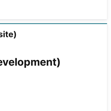
site)
evelopment)