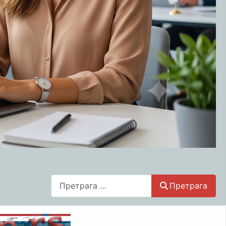
Претрага
Претрага