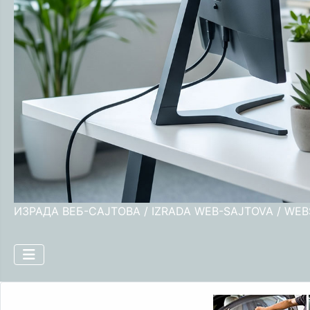
ИЗРАДА ВЕБ-САЈТОВА / IZRADA WEB-SAJTOVA / WE