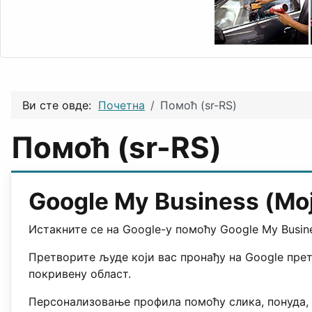
Ви сте овде:
Почетна
Помоћ (sr-RS)
Помоћ (sr-RS)
Google My Business (Мо
Истакните се на Google-у помоћу Google My Busin
Претворите људе који вас пронађу на Google прет
покривену област.
Персонализовање профила помоћу слика, понуда, 