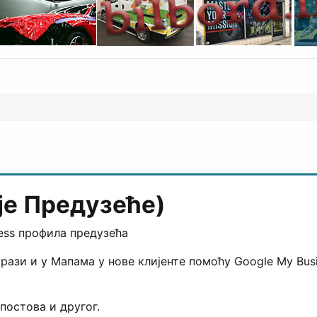
је Предузеће)
ess профила предузећа
рази и у Мапама у нове клијенте помоћу Google My Bus
постова и другог.