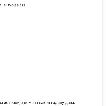
е: tvojsajt.rs
)
егистрације домена након годину дана.