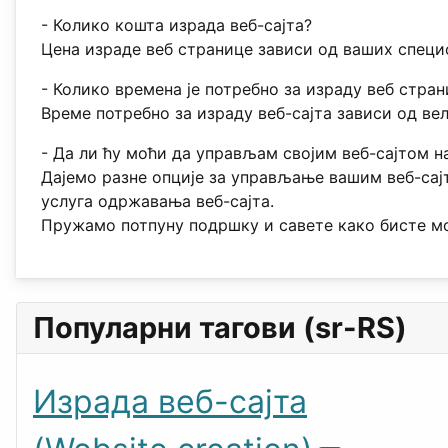
- Колико кошта израда веб-сајта?
Цена израде веб странице зависи од ваших специ
- Колико времена је потребно за израду веб стра
Време потребно за израду веб-сајта зависи од ве
- Да ли ћу моћи да управљам својим веб-сајтом н
Дајемо разне опције за управљање вашим веб-сај
услуга одржавања веб-сајта.
Пружамо потпуну подршку и савете како бисте мо
Популарни тагови (sr-RS)
Израда веб-сајта