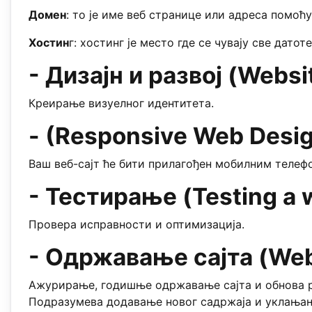
Домен
: то је име веб странице или адреса помоћу 
Хостин
г: хостинг је место где се чувају све дато
- Дизајн и развој (Webs
Креирање визуелног идентитета.
- (Responsive Web Desi
Ваш веб-сајт ће бити прилагођен мобилним телеф
- Тестирање (Testing a 
Провера исправности и оптимизација.
- Одржавање сајта (Web
Ажурирање, годишње одржавање сајта и обнова р
Подразумева додавање новог садржаја и уклањање