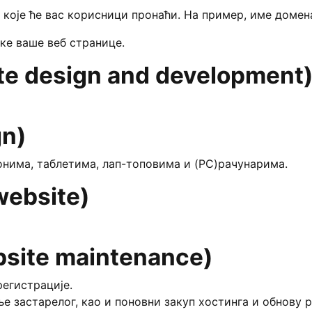
које ће вас корисници пронаћи. На пример, име домена ј
теке ваше веб странице.
ite design and development
gn)
онима, таблетима, лап-топовима и (PC)рачунарима.
website)
site maintenance)
егистрације.
 застарелог, као и поновни закуп хостинга и обнову р