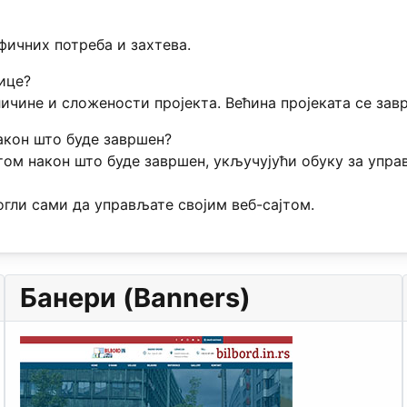
фичних потреба и захтева.
нице?
личине и сложености пројекта. Већина пројеката се зав
акон што буде завршен?
том након што буде завршен, укључујући обуку за упр
гли сами да управљате својим веб-сајтом.
Банери (Banners)