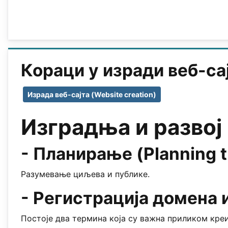
Кораци у изради веб-сајт
Израда веб-сајта (Website creation)
Изградња и развој 
- Планирање (Planning th
Разумевање циљева и публике.
- Регистрација домена 
Постоје два термина која су важна приликом креи