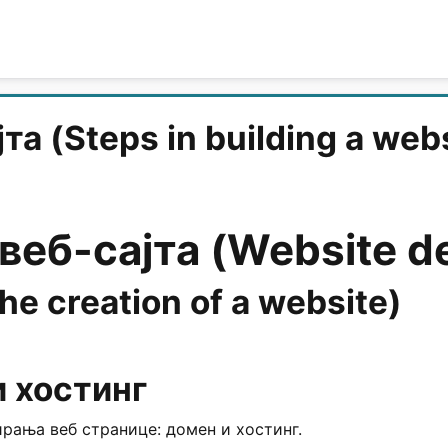
а (Steps in building a web
веб-сајта (Website d
e creation of a website)
и хостинг
рања веб странице: домен и хостинг.